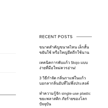
RECENT POSTS
ขนาดสำคัญขนาดไหน เล็กสั้น
ขยันใช้ หรือใหญ่อึดถึกใช้นาน
เทคนิคการพับแก้ว Stojo แบบ
ง่ายที่มือใหม่ควรอ่าน!
3 วิธีกำจัด กลิ่นกาแฟในแก้ว
บอกลากลิ่นอับที่ไม่พึ่งประสงค์
ทำความรู้จัก single-use plastic
ขยะพลาสติก ภัยร้ายของโลก
ปัจจุบัน