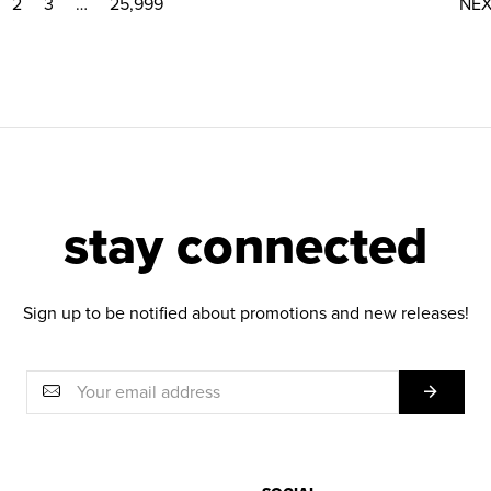
2
3
…
25,999
NE
stay connected
Sign up to be notified about promotions and new releases!