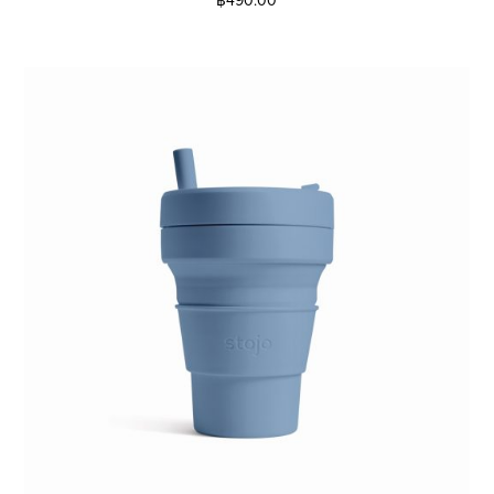
฿
490.00