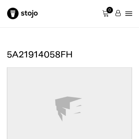
0
5A21914058FH