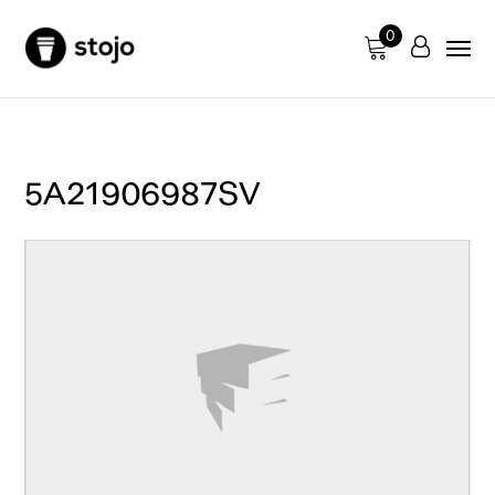
0
5A21906987SV