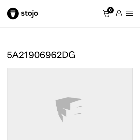
0
5A21906962DG