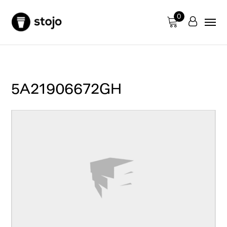
0
5A21906672GH