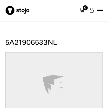
0
5A21906533NL