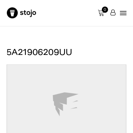
0
5A21906209UU