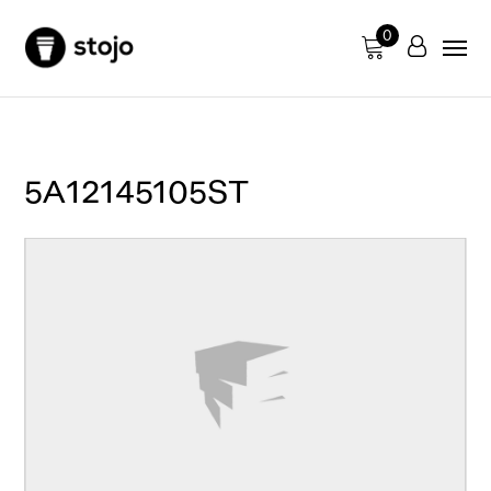
0
5A12145105ST