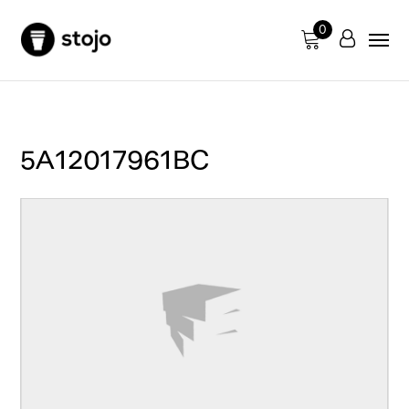
0
5A12017961BC