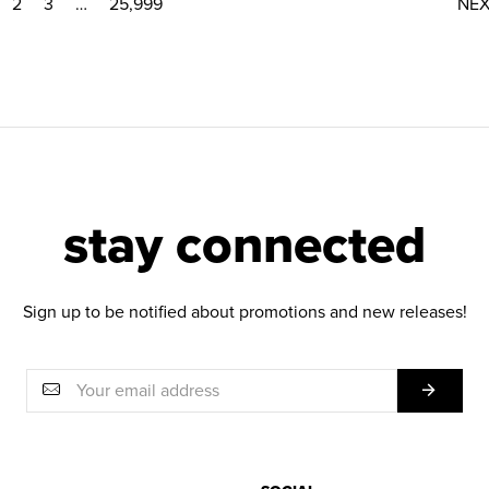
2
3
…
25,999
NE
stay connected
Sign up to be notified about promotions and new releases!