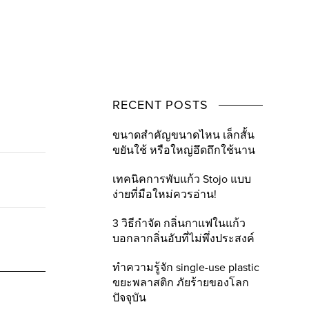
RECENT POSTS
ขนาดสำคัญขนาดไหน เล็กสั้น
ขยันใช้ หรือใหญ่อึดถึกใช้นาน
เทคนิคการพับแก้ว Stojo แบบ
ง่ายที่มือใหม่ควรอ่าน!
3 วิธีกำจัด กลิ่นกาแฟในแก้ว
บอกลากลิ่นอับที่ไม่พึ่งประสงค์
ทำความรู้จัก single-use plastic
ขยะพลาสติก ภัยร้ายของโลก
ปัจจุบัน