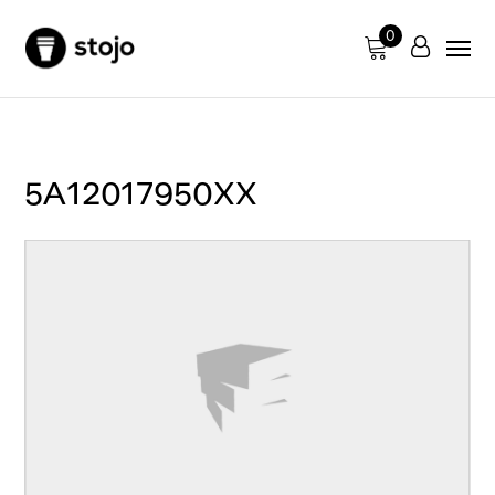
0
5A12017950XX