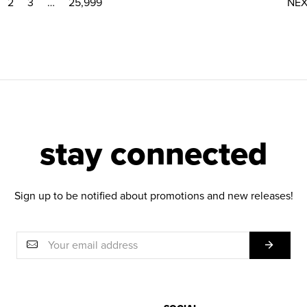
2
3
…
25,999
NE
stay connected
Sign up to be notified about promotions and new releases!