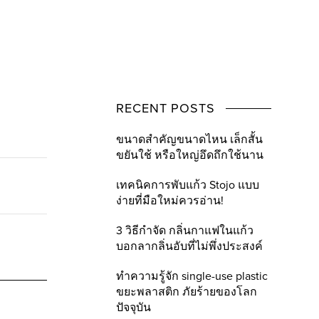
RECENT POSTS
ขนาดสำคัญขนาดไหน เล็กสั้น
ขยันใช้ หรือใหญ่อึดถึกใช้นาน
เทคนิคการพับแก้ว Stojo แบบ
ง่ายที่มือใหม่ควรอ่าน!
3 วิธีกำจัด กลิ่นกาแฟในแก้ว
บอกลากลิ่นอับที่ไม่พึ่งประสงค์
ทำความรู้จัก single-use plastic
ขยะพลาสติก ภัยร้ายของโลก
ปัจจุบัน