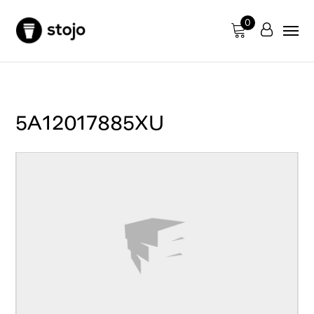
0
5A12017885XU