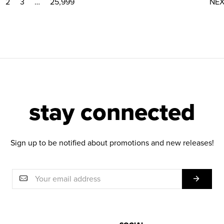
2
3
…
25,999
NE
stay connected
Sign up to be notified about promotions and new releases!