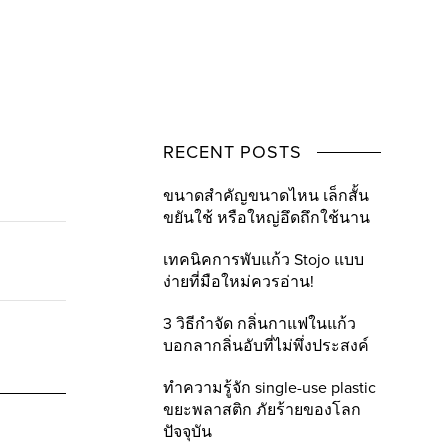
RECENT POSTS
ขนาดสำคัญขนาดไหน เล็กสั้น
ขยันใช้ หรือใหญ่อึดถึกใช้นาน
เทคนิคการพับแก้ว Stojo แบบ
ง่ายที่มือใหม่ควรอ่าน!
3 วิธีกำจัด กลิ่นกาแฟในแก้ว
บอกลากลิ่นอับที่ไม่พึ่งประสงค์
ทำความรู้จัก single-use plastic
ขยะพลาสติก ภัยร้ายของโลก
ปัจจุบัน