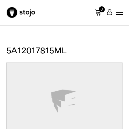
0
5A12017815ML