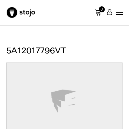
0
5A12017796VT