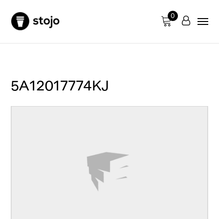
0
5A12017774KJ