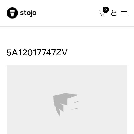
0
5A12017747ZV