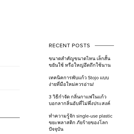
RECENT POSTS
ขนาดสำคัญขนาดไหน เล็กสั้น
ขยันใช้ หรือใหญ่อึดถึกใช้นาน
เทคนิคการพับแก้ว Stojo แบบ
ง่ายที่มือใหม่ควรอ่าน!
3 วิธีกำจัด กลิ่นกาแฟในแก้ว
บอกลากลิ่นอับที่ไม่พึ่งประสงค์
ทำความรู้จัก single-use plastic
ขยะพลาสติก ภัยร้ายของโลก
ปัจจุบัน