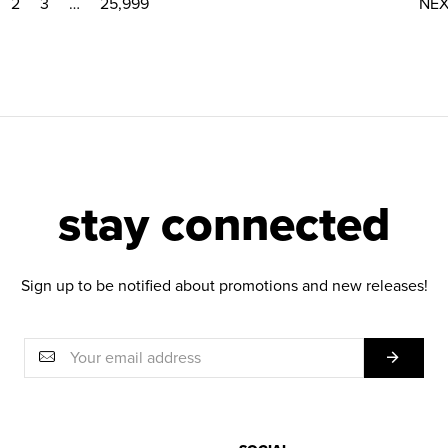
2
3
…
25,999
NE
stay connected
Sign up to be notified about promotions and new releases!