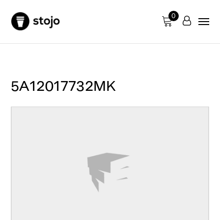
0
5A12017732MK