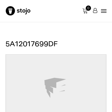
0
5A12017699DF