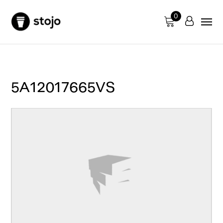
0
5A12017665VS