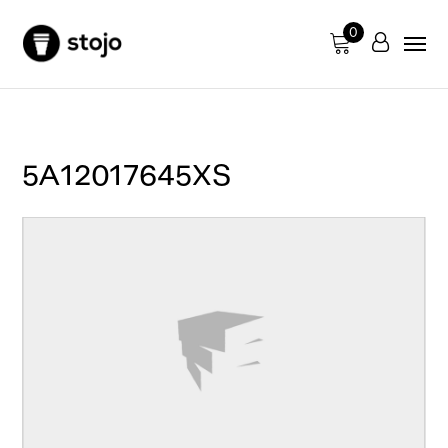
0
5A12017645XS