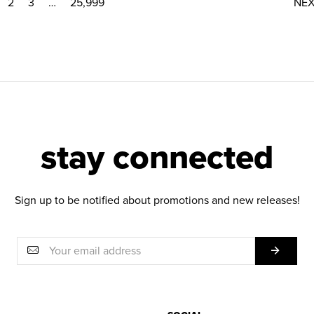
2
3
…
25,999
NE
stay connected
Sign up to be notified about promotions and new releases!