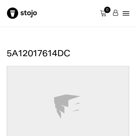
0
5A12017614DC