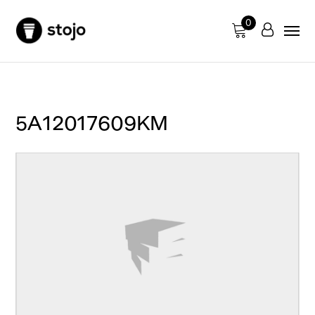
0
5A12017609KM