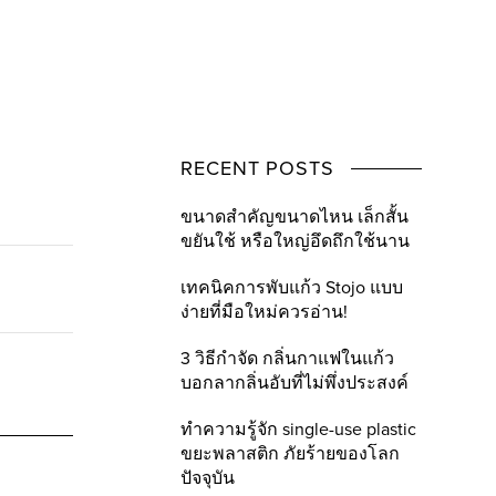
RECENT POSTS
ขนาดสำคัญขนาดไหน เล็กสั้น
ขยันใช้ หรือใหญ่อึดถึกใช้นาน
เทคนิคการพับแก้ว Stojo แบบ
ง่ายที่มือใหม่ควรอ่าน!
3 วิธีกำจัด กลิ่นกาแฟในแก้ว
บอกลากลิ่นอับที่ไม่พึ่งประสงค์
ทำความรู้จัก single-use plastic
ขยะพลาสติก ภัยร้ายของโลก
ปัจจุบัน