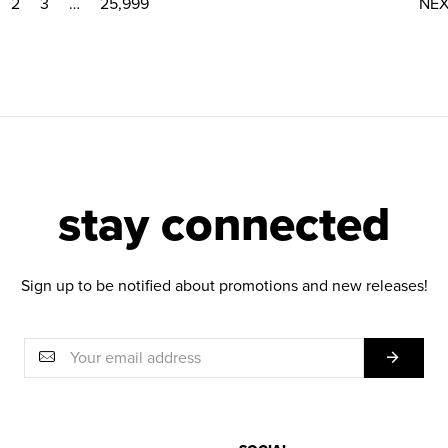
2
3
…
25,999
NE
stay connected
Sign up to be notified about promotions and new releases!