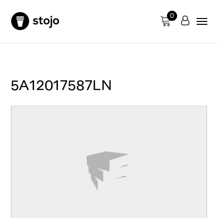
0
5A12017587LN