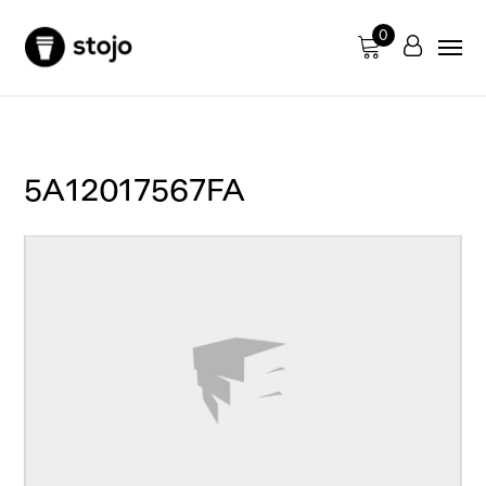
0
5A12017567FA