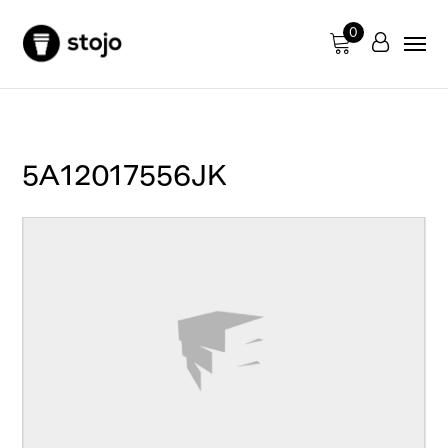
0
5A12017556JK