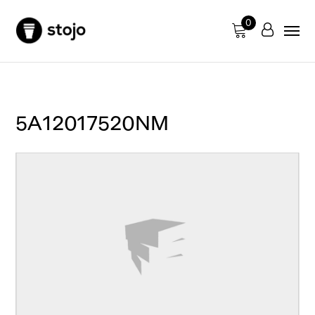
0
5A12017520NM