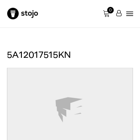
0
5A12017515KN