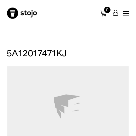
0
5A12017471KJ