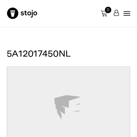
0
5A12017450NL