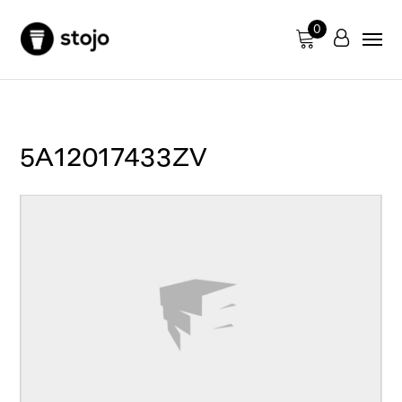
0
5A12017433ZV