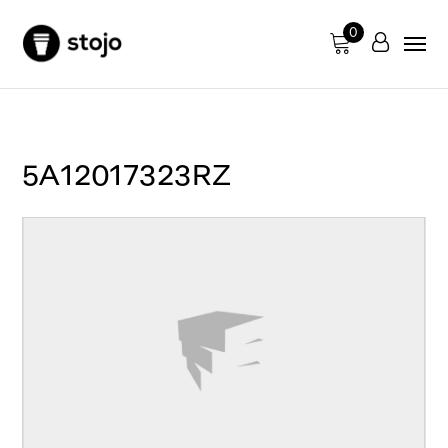
0
5A12017323RZ