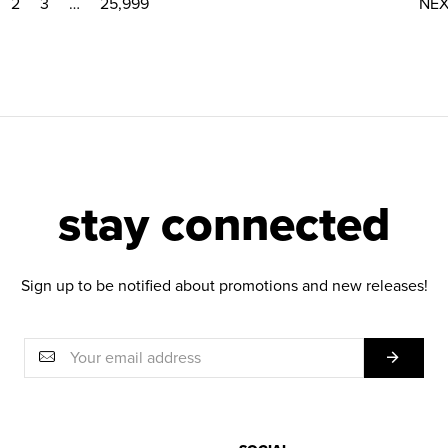
2
3
…
25,999
NE
stay connected
Sign up to be notified about promotions and new releases!