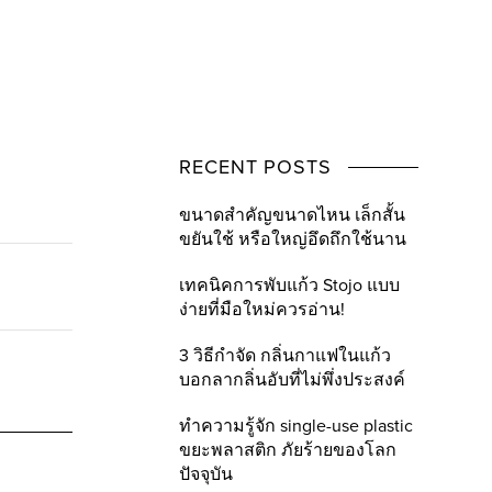
RECENT POSTS
ขนาดสำคัญขนาดไหน เล็กสั้น
ขยันใช้ หรือใหญ่อึดถึกใช้นาน
เทคนิคการพับแก้ว Stojo แบบ
ง่ายที่มือใหม่ควรอ่าน!
3 วิธีกำจัด กลิ่นกาแฟในแก้ว
บอกลากลิ่นอับที่ไม่พึ่งประสงค์
ทำความรู้จัก single-use plastic
ขยะพลาสติก ภัยร้ายของโลก
ปัจจุบัน