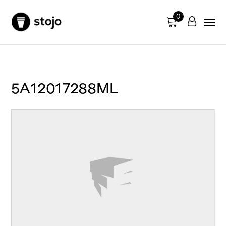
0
5A12017288ML