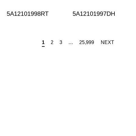
5A12101998RT
5A12101997DH
1
2
3
…
25,999
NEXT
RECENT POSTS
ขนาดสำคัญขนาดไหน เล็กสั้นขยันใช้ หรือใหญ่อึดถึกใช้
นาน
เทคนิคการพับแก้ว Stojo แบบง่ายที่มือใหม่ควรอ่าน!