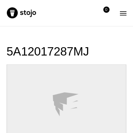
0
5A12017287MJ