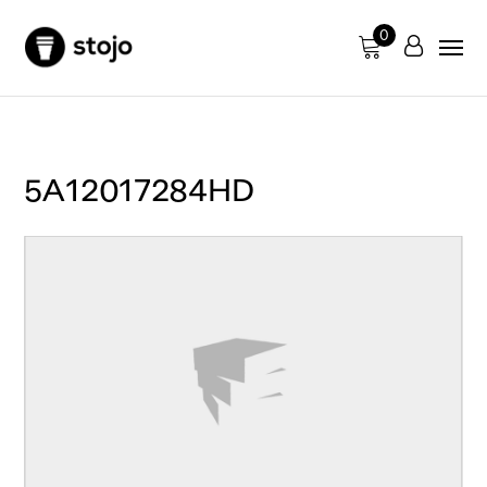
0
5A12017284HD