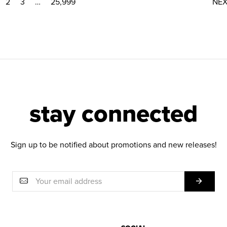
2
3
…
25,999
NE
stay connected
Sign up to be notified about promotions and new releases!