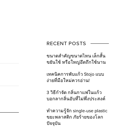
RECENT POSTS
ขนาดสำคัญขนาดไหน เล็กสั้น
ขยันใช้ หรือใหญ่อึดถึกใช้นาน
เทคนิคการพับแก้ว Stojo แบบ
ง่ายที่มือใหม่ควรอ่าน!
3 วิธีกำจัด กลิ่นกาแฟในแก้ว
บอกลากลิ่นอับที่ไม่พึ่งประสงค์
ทำความรู้จัก single-use plastic
ขยะพลาสติก ภัยร้ายของโลก
ปัจจุบัน