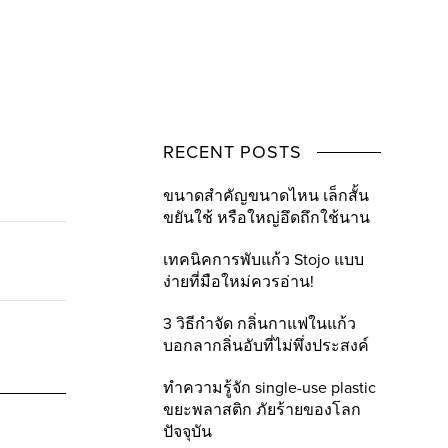
RECENT POSTS
ขนาดสำคัญขนาดไหน เล็กสั้น
ขยันใช้ หรือใหญ่อึดถึกใช้นาน
เทคนิคการพับแก้ว Stojo แบบ
ง่ายที่มือใหม่ควรอ่าน!
3 วิธีกำจัด กลิ่นกาแฟในแก้ว
บอกลากลิ่นอับที่ไม่พึ่งประสงค์
ทำความรู้จัก single-use plastic
ขยะพลาสติก ภัยร้ายของโลก
ปัจจุบัน