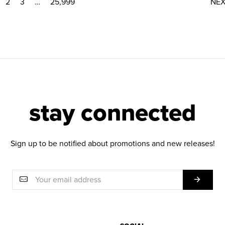
2
3
…
25,999
NE
stay connected
Sign up to be notified about promotions and new releases!