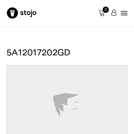
0
5A12017202GD