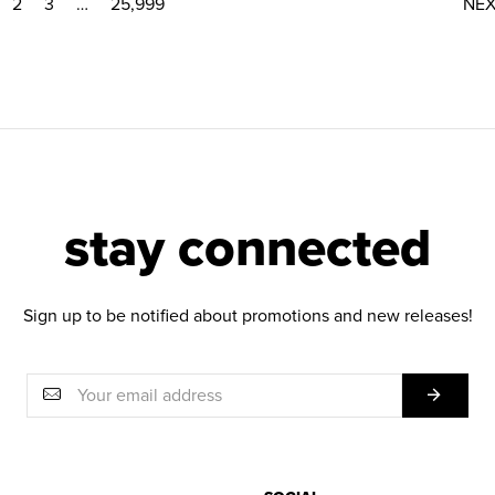
2
3
…
25,999
NE
stay connected
Sign up to be notified about promotions and new releases!