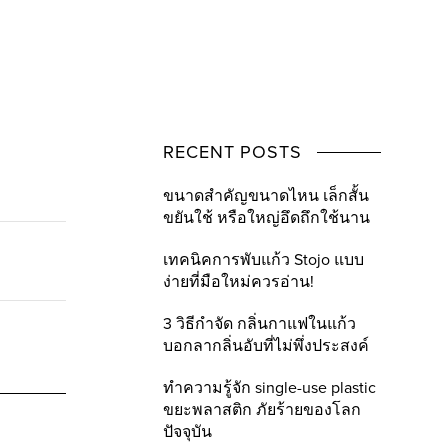
RECENT POSTS
ขนาดสำคัญขนาดไหน เล็กสั้น
ขยันใช้ หรือใหญ่อึดถึกใช้นาน
เทคนิคการพับแก้ว Stojo แบบ
ง่ายที่มือใหม่ควรอ่าน!
3 วิธีกำจัด กลิ่นกาแฟในแก้ว
บอกลากลิ่นอับที่ไม่พึ่งประสงค์
ทำความรู้จัก single-use plastic
ขยะพลาสติก ภัยร้ายของโลก
ปัจจุบัน