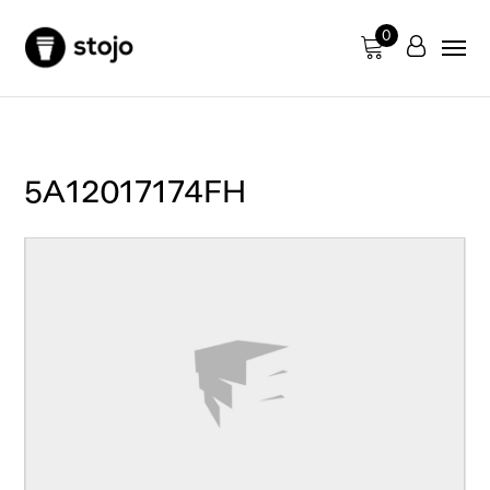
0
5A12017174FH