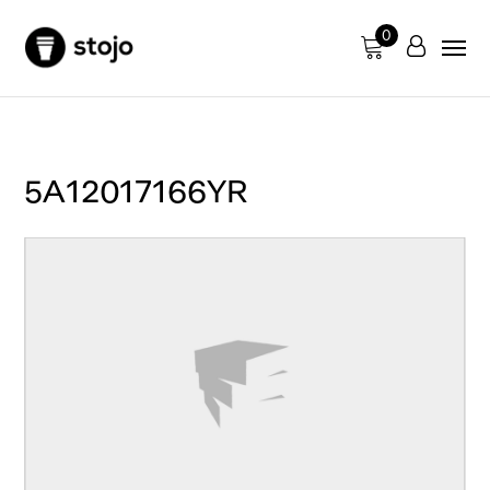
0
5A12017166YR