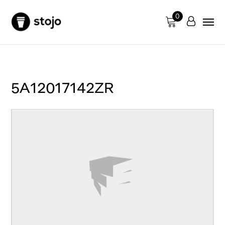
0
5A12017142ZR