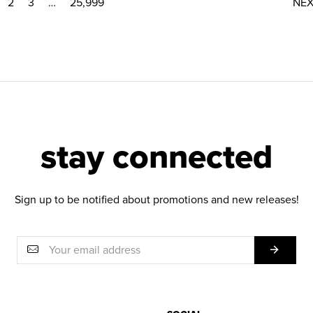
2
3
…
25,999
NE
stay connected
Sign up to be notified about promotions and new releases!