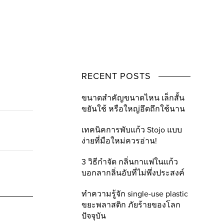
RECENT POSTS
ขนาดสำคัญขนาดไหน เล็กสั้น
ขยันใช้ หรือใหญ่อึดถึกใช้นาน
เทคนิคการพับแก้ว Stojo แบบ
ง่ายที่มือใหม่ควรอ่าน!
3 วิธีกำจัด กลิ่นกาแฟในแก้ว
บอกลากลิ่นอับที่ไม่พึ่งประสงค์
ทำความรู้จัก single-use plastic
ขยะพลาสติก ภัยร้ายของโลก
ปัจจุบัน