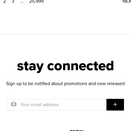
2
3
…
25,999
NE
stay connected
Sign up to be notified about promotions and new releases!