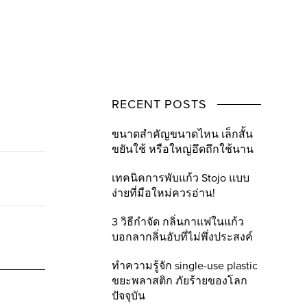
RECENT POSTS
ขนาดสำคัญขนาดไหน เล็กสั้น
ขยันใช้ หรือใหญ่อึดถึกใช้นาน
เทคนิคการพับแก้ว Stojo แบบ
ง่ายที่มือใหม่ควรอ่าน!
3 วิธีกำจัด กลิ่นกาแฟในแก้ว
บอกลากลิ่นอับที่ไม่พึ่งประสงค์
ทำความรู้จัก single-use plastic
ขยะพลาสติก ภัยร้ายของโลก
ปัจจุบัน